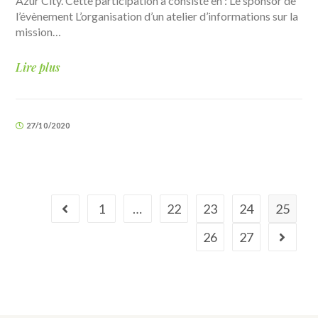
Azur City. Cette participation a consisté en : Le sponsor de
l’évènement L’organisation d’un atelier d’informations sur la
mission…
Lire plus
27/10/2020
1
…
22
23
24
25
26
27