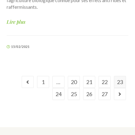
l’agriculture biologique connue pour ses effets anti rides et
raffermissants.
Lire plus
15/02/2021
1
…
20
21
22
23
24
25
26
27