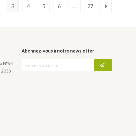
3
4
5
6
…
27
Abonnez-vous à notre newsletter
a N°58
, 2033