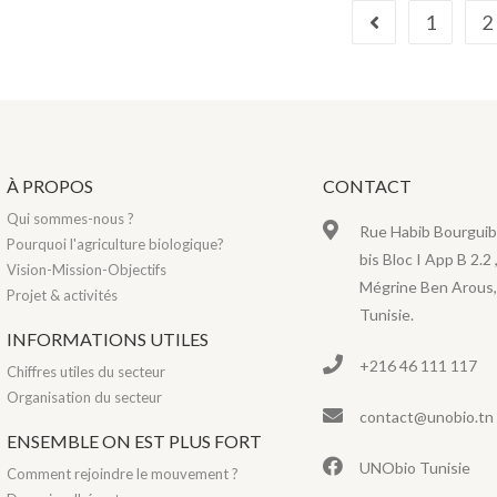
1
2
À PROPOS
CONTACT
Qui sommes-nous ?
Rue Habib Bourguib
Pourquoi l'agriculture biologique?
bis Bloc I App B 2.2 
Vision-Mission-Objectifs
Mégrine Ben Arous,
Projet & activités
Tunisie.
INFORMATIONS UTILES
+216 46 111 117
Chiffres utiles du secteur
Organisation du secteur
contact@unobio.tn
ENSEMBLE ON EST PLUS FORT
UNObio Tunisie
Comment rejoindre le mouvement ?