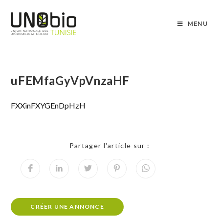
MENU
uFEMfaGyVpVnzaHF
FXXinFXYGEnDpHzH
Partager l'article sur :
CRÉER UNE ANNONCE