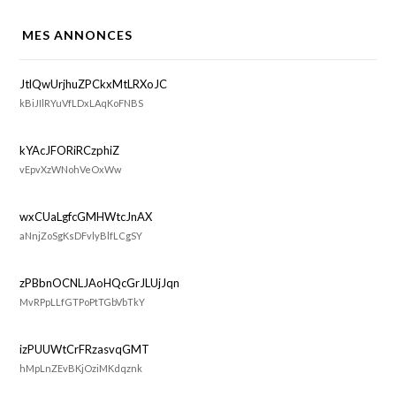
MES ANNONCES
JtlQwUrjhuZPCkxMtLRXoJC
kBiJIlRYuVfLDxLAqKoFNBS
kYAcJFORiRCzphiZ
vEpvXzWNohVeOxWw
wxCUaLgfcGMHWtcJnAX
aNnjZoSgKsDFvlyBlfLCgSY
zPBbnOCNLJAoHQcGrJLUjJqn
MvRPpLLfGTPoPtTGbVbTkY
izPUUWtCrFRzasvqGMT
hMpLnZEvBKjOziMKdqznk