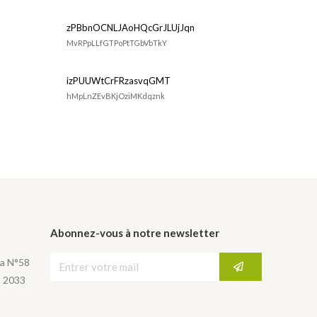
zPBbnOCNLJAoHQcGrJLUjJqn
MvRPpLLfGTPoPtTGbVbTkY
izPUUWtCrFRzasvqGMT
hMpLnZEvBKjOziMKdqznk
Abonnez-vous à notre newsletter
a N°58
, 2033