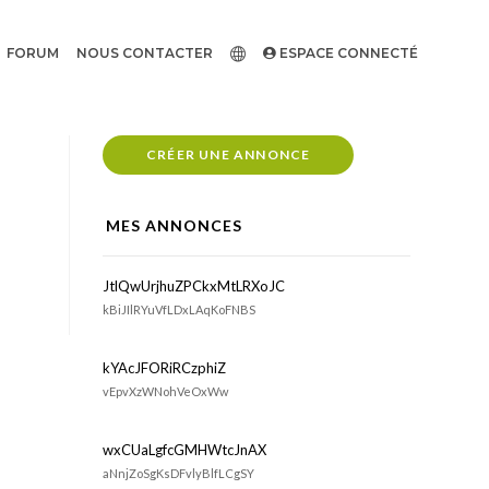
FORUM
NOUS CONTACTER
ESPACE CONNECTÉ
CRÉER UNE ANNONCE
MES ANNONCES
JtlQwUrjhuZPCkxMtLRXoJC
kBiJIlRYuVfLDxLAqKoFNBS
kYAcJFORiRCzphiZ
vEpvXzWNohVeOxWw
wxCUaLgfcGMHWtcJnAX
aNnjZoSgKsDFvlyBlfLCgSY