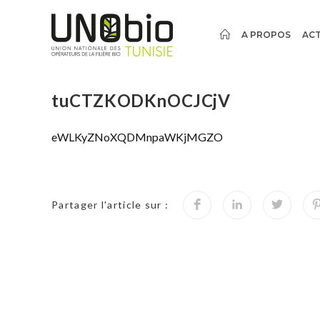
A PROPOS
ACT
tuCTZKODKnOCJCjV
eWLKyZNoXQDMnpaWKjMGZO
Partager l'article sur :