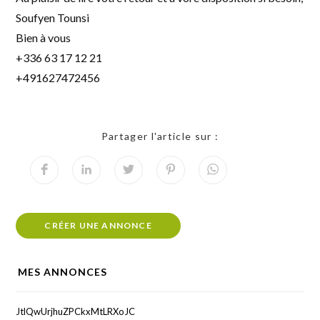
Soufyen Tounsi
Bien à vous
+336 63 17 12 21
+491627472456
Partager l'article sur :
CRÉER UNE ANNONCE
MES ANNONCES
JtlQwUrjhuZPCkxMtLRXoJC