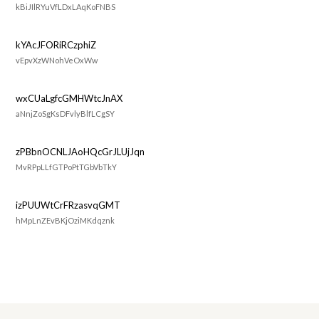
kBiJIlRYuVfLDxLAqKoFNBS
kYAcJFORiRCzphiZ
vEpvXzWNohVeOxWw
wxCUaLgfcGMHWtcJnAX
aNnjZoSgKsDFvlyBlfLCgSY
zPBbnOCNLJAoHQcGrJLUjJqn
MvRPpLLfGTPoPtTGbVbTkY
izPUUWtCrFRzasvqGMT
hMpLnZEvBKjOziMKdqznk