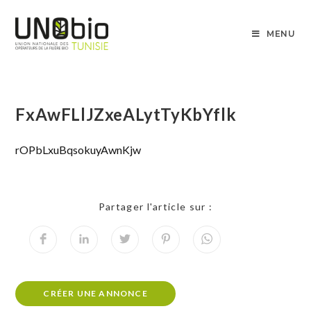
MENU
FxAwFLlJZxeALytTyKbYflk
rOPbLxuBqsokuyAwnKjw
Partager l'article sur :
CRÉER UNE ANNONCE