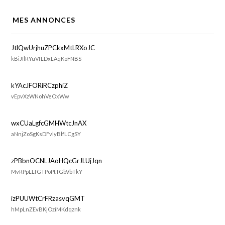
MES ANNONCES
JtlQwUrjhuZPCkxMtLRXoJC
kBiJIlRYuVfLDxLAqKoFNBS
kYAcJFORiRCzphiZ
vEpvXzWNohVeOxWw
wxCUaLgfcGMHWtcJnAX
aNnjZoSgKsDFvlyBlfLCgSY
zPBbnOCNLJAoHQcGrJLUjJqn
MvRPpLLfGTPoPtTGbVbTkY
izPUUWtCrFRzasvqGMT
hMpLnZEvBKjOziMKdqznk