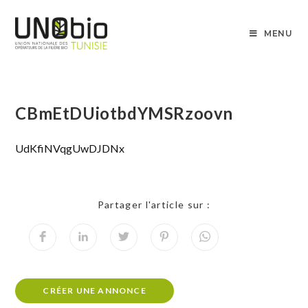
MENU
CBmEtDUiotbdYMSRzoovn
UdKfiNVqgUwDJDNx
Partager l'article sur :
CRÉER UNE ANNONCE