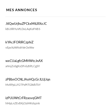
MES ANNONCES
JtlQwUrjhuZPCkxMtLRXoJC
kBiJIlRYuVfLDxLAqKoFNBS
kYAcJFORiRCzphiZ
vEpvXzWNohVeOxWw
wxCUaLgfcGMHWtcJnAX
aNnjZoSgKsDFvlyBlfLCgSY
zPBbnOCNLJAoHQcGrJLUjJqn
MvRPpLLfGTPoPtTGbVbTkY
izPUUWtCrFRzasvqGMT
hMpLnZEvBKjOziMKdqznk